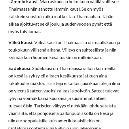
Lämmin kausi:
Marraskuun ja helmikuun välillä vallitsee
Thaimassa niin sanottu lämmin kausi. Se on myös
kaikkein suosituin aika matkustaa Thaimaahan. Tähän
aikaa ajoittuvat sekä joulu ja uudenvuoden pyhät että
myös talvilomat.
Viileä kausi:
Viileä kausi on Thaimaassa on maaliskuun ja
toukokuun välisenä aikana. Viileys on suhteellista ja niin
kylmää kuin Suomen kesä tuskin on milloinkaan.
Sadekausi
: Sadekausi on Thaimaassa silloin kun meillä
on kesä ja syksy eli alkaen kesäkuusta jatkuen aina
lokakuulle saakka. Turisteja ei tällöin juurikaan ole ja ilma
on yleensä sateen vuoksi raikas ja pölytön. Sateet tulevat
lyhyinä voimakkaina kuuroina ja suurimmat sateet
tulevat öisin. Turistien vähyys ei niinkään johdu sateista
vaan siitä, että pohjoisella pallonpuoliskolla on kesä ja
niin eurooppalaisille kuin amerikkalaisillekin on
rantalomakohteita yllin kyllin paljon lähempänä.