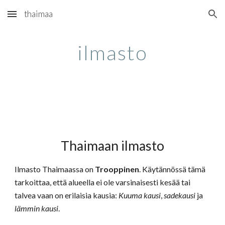
thaimaa
Skip to main content
Skip to navigation
ilmasto
Thaimaan ilmasto
Ilmasto Thaimaassa on
Trooppinen
. Käytännössä tämä
tarkoittaa, että alueella ei ole varsinaisesti kesää tai
talvea vaan on erilaisia kausia:
Kuuma kausi
,
sadekausi
ja
lämmin kausi
.