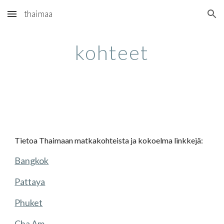
thaimaa
Skip to main content
Skip to navigation
kohteet
Tietoa Thaimaan matkakohteista ja kokoelma linkkejä:
Bangkok
Pattaya
Phuket
Cha Am